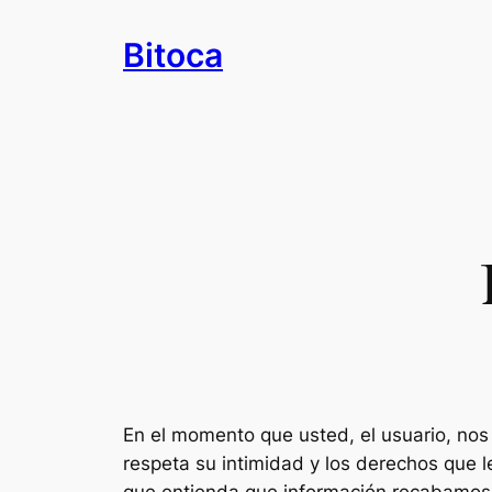
Saltar
Bitoca
al
contenido
En el momento que usted, el usuario, nos 
respeta su intimidad y los derechos que l
que entienda que información recabamos a