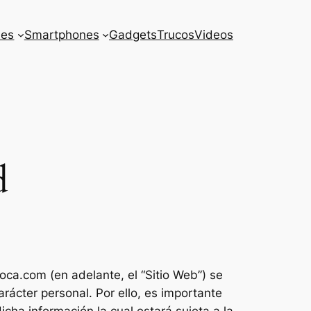
es
Smartphones
Gadgets
Trucos
Videos
d
toca.com (en adelante, el “Sitio Web”) se
rácter personal. Por ello, es importante
ha información la cual estará sujeta a la