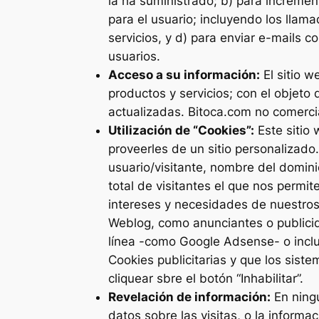
la ha suministrado; b) para increme
para el usuario; incluyendo los llam
servicios, y d) para enviar e-mails 
usuarios.
Acceso a su información:
El sitio 
productos y servicios; con el objet
actualizadas. Bitoca.com no comercia
Utilización de “Cookies”:
Este sitio 
proveerles de un sitio personalizado
usuario/visitante, nombre del domin
total de visitantes el que nos permit
intereses y necesidades de nuestros
Weblog, como anunciantes o publicida
línea -como Google Adsense- o incluí
Cookies publicitarias y que los sis
cliquear sbre el botón “Inhabilitar”.
Revelación de información:
En ningú
datos sobre las visitas, o la informa