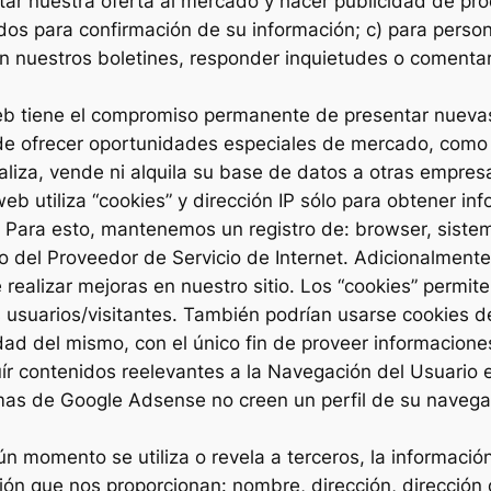
ntar nuestra oferta al mercado y hacer publicidad de p
ados para confirmación de su información; c) para perso
con nuestros boletines, responder inquietudes o coment
web tiene el compromiso permanente de presentar nuevas
o de ofrecer oportunidades especiales de mercado, com
liza, vende ni alquila su base de datos a otras empres
web utiliza “cookies” y dirección IP sólo para obtener i
. Para esto, mantenemos un registro de: browser, siste
io del Proveedor de Servicio de Internet. Adicionalmen
e realizar mejoras en nuestro sitio. Los “cookies” permi
 usuarios/visitantes. También podrían usarse cookies d
d del mismo, con el único fin de proveer informaciones
r contenidos reelevantes a la Navegación del Usuario e
temas de Google Adsense no creen un perfil de su naveg
n momento se utiliza o revela a terceros, la información
ción que nos proporcionan: nombre, dirección, dirección 