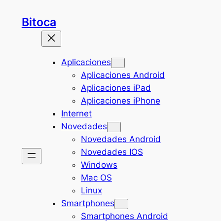
Saltar
Bitoca
al
contenido
Aplicaciones
Aplicaciones Android
Aplicaciones iPad
Aplicaciones iPhone
Internet
Novedades
Novedades Android
Novedades IOS
Windows
Mac OS
Linux
Smartphones
Smartphones Android