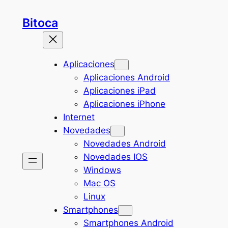
Saltar
Bitoca
al
contenido
Aplicaciones
Aplicaciones Android
Aplicaciones iPad
Aplicaciones iPhone
Internet
Novedades
Novedades Android
Novedades IOS
Windows
Mac OS
Linux
Smartphones
Smartphones Android