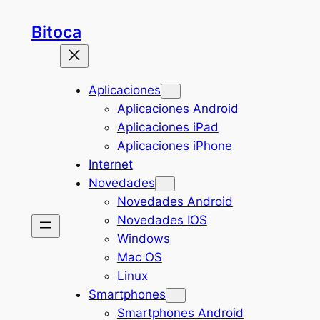
Saltar
Bitoca
al
contenido
Aplicaciones
Aplicaciones Android
Aplicaciones iPad
Aplicaciones iPhone
Internet
Novedades
Novedades Android
Novedades IOS
Windows
Mac OS
Linux
Smartphones
Smartphones Android