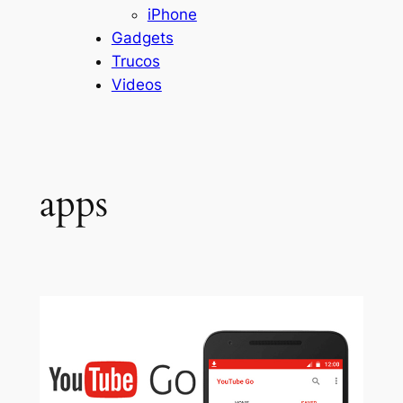
iPhone
Gadgets
Trucos
Videos
apps