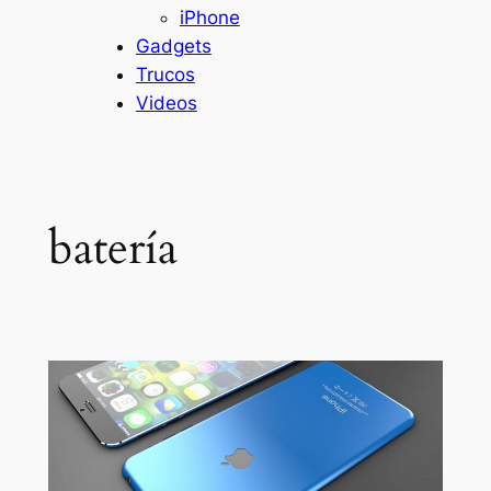
iPhone
Gadgets
Trucos
Videos
batería