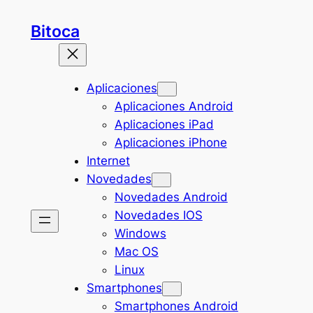
Saltar
Bitoca
al
contenido
Aplicaciones
Aplicaciones Android
Aplicaciones iPad
Aplicaciones iPhone
Internet
Novedades
Novedades Android
Novedades IOS
Windows
Mac OS
Linux
Smartphones
Smartphones Android