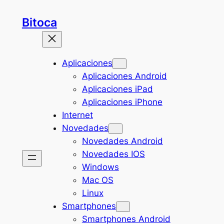
Saltar
Bitoca
al
contenido
Aplicaciones
Aplicaciones Android
Aplicaciones iPad
Aplicaciones iPhone
Internet
Novedades
Novedades Android
Novedades IOS
Windows
Mac OS
Linux
Smartphones
Smartphones Android