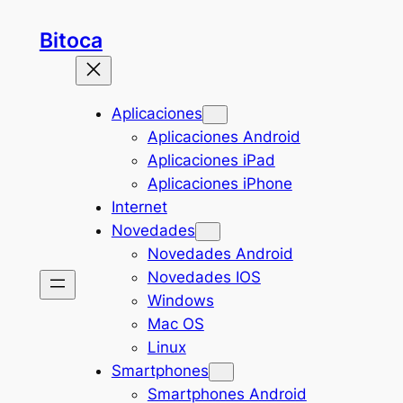
Saltar
Bitoca
al
contenido
Aplicaciones
Aplicaciones Android
Aplicaciones iPad
Aplicaciones iPhone
Internet
Novedades
Novedades Android
Novedades IOS
Windows
Mac OS
Linux
Smartphones
Smartphones Android