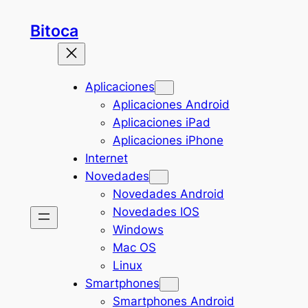
Saltar
Bitoca
al
contenido
Aplicaciones
Aplicaciones Android
Aplicaciones iPad
Aplicaciones iPhone
Internet
Novedades
Novedades Android
Novedades IOS
Windows
Mac OS
Linux
Smartphones
Smartphones Android