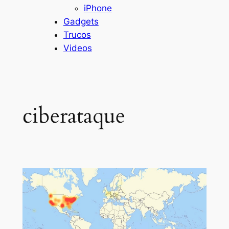
iPhone
Gadgets
Trucos
Videos
ciberataque