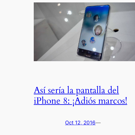
Así sería la pantalla del
iPhone 8: ¡Adiós marcos!
Oct 12, 2016
—