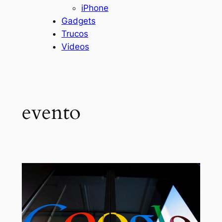
iPhone
Gadgets
Trucos
Videos
evento