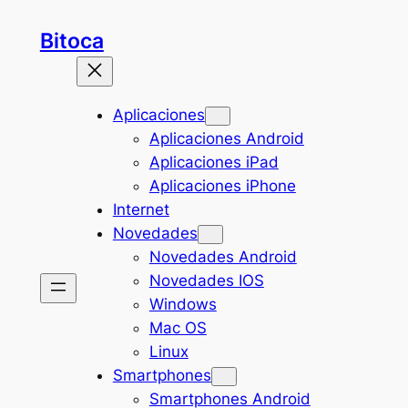
Saltar
Bitoca
al
contenido
Aplicaciones
Aplicaciones Android
Aplicaciones iPad
Aplicaciones iPhone
Internet
Novedades
Novedades Android
Novedades IOS
Windows
Mac OS
Linux
Smartphones
Smartphones Android