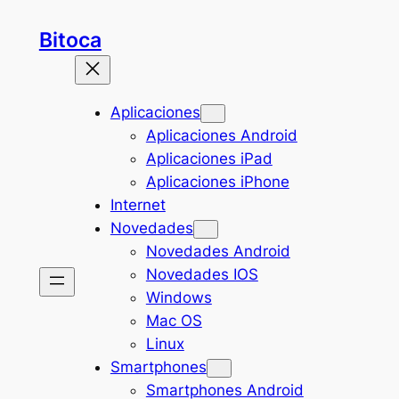
Saltar
Bitoca
al
contenido
Aplicaciones
Aplicaciones Android
Aplicaciones iPad
Aplicaciones iPhone
Internet
Novedades
Novedades Android
Novedades IOS
Windows
Mac OS
Linux
Smartphones
Smartphones Android