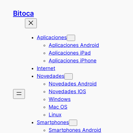
Saltar
Bitoca
al
contenido
Aplicaciones
Aplicaciones Android
Aplicaciones iPad
Aplicaciones iPhone
Internet
Novedades
Novedades Android
Novedades IOS
Windows
Mac OS
Linux
Smartphones
Smartphones Android