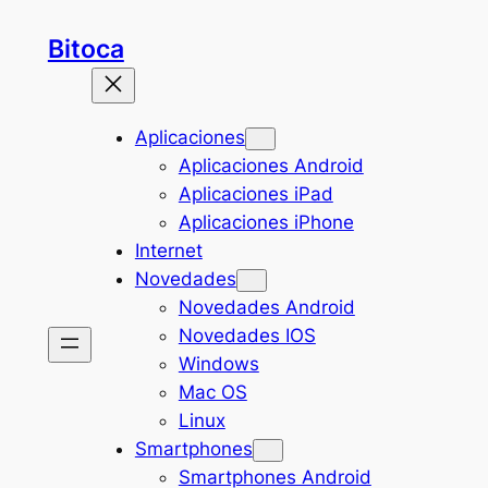
Saltar
Bitoca
al
contenido
Aplicaciones
Aplicaciones Android
Aplicaciones iPad
Aplicaciones iPhone
Internet
Novedades
Novedades Android
Novedades IOS
Windows
Mac OS
Linux
Smartphones
Smartphones Android