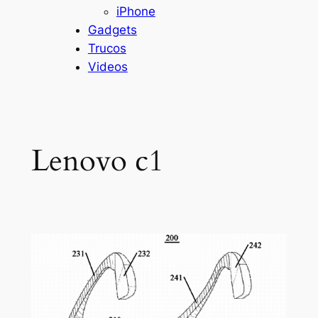
iPhone
Gadgets
Trucos
Videos
Lenovo c1