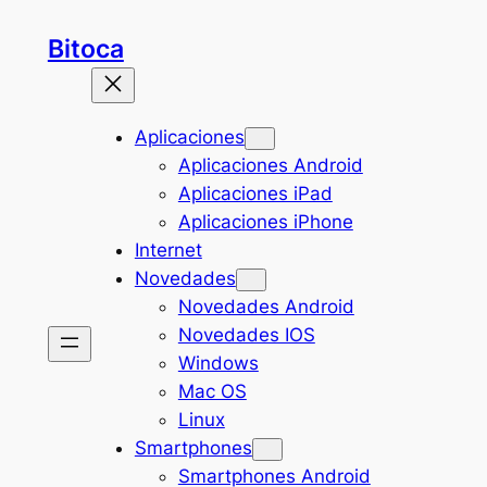
Saltar
Bitoca
al
contenido
Aplicaciones
Aplicaciones Android
Aplicaciones iPad
Aplicaciones iPhone
Internet
Novedades
Novedades Android
Novedades IOS
Windows
Mac OS
Linux
Smartphones
Smartphones Android