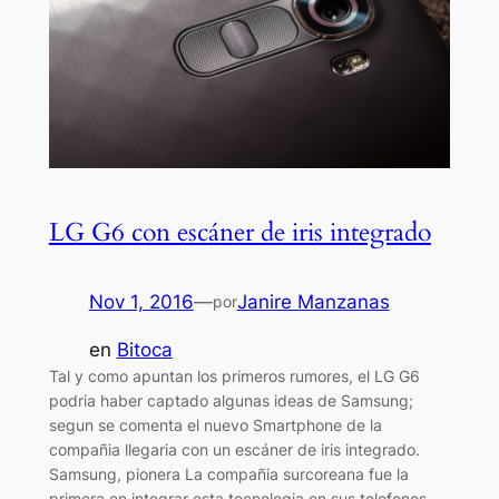
LG G6 con escáner de iris integrado
Nov 1, 2016
—
Janire Manzanas
por
en
Bitoca
Tal y como apuntan los primeros rumores, el LG G6
podria haber captado algunas ideas de Samsung;
segun se comenta el nuevo Smartphone de la
compañia llegaria con un escáner de iris integrado.
Samsung, pionera La compañia surcoreana fue la
primera en integrar esta tecnologia en sus telefonos