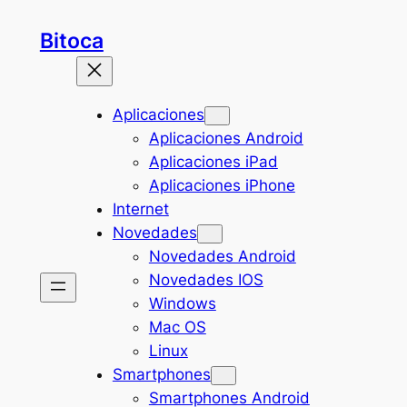
Saltar
Bitoca
al
contenido
Aplicaciones
Aplicaciones Android
Aplicaciones iPad
Aplicaciones iPhone
Internet
Novedades
Novedades Android
Novedades IOS
Windows
Mac OS
Linux
Smartphones
Smartphones Android