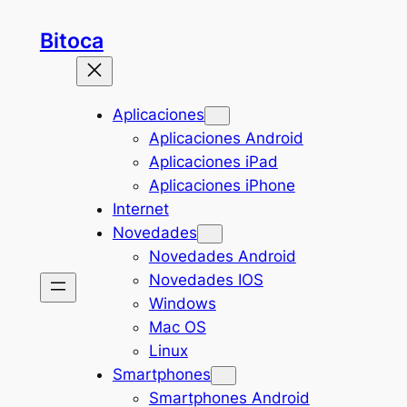
Saltar
Bitoca
al
contenido
Aplicaciones
Aplicaciones Android
Aplicaciones iPad
Aplicaciones iPhone
Internet
Novedades
Novedades Android
Novedades IOS
Windows
Mac OS
Linux
Smartphones
Smartphones Android