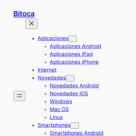
Saltar
Bitoca
al
contenido
Aplicaciones
Aplicaciones Android
Aplicaciones iPad
Aplicaciones iPhone
Internet
Novedades
Novedades Android
Novedades IOS
Windows
Mac OS
Linux
Smartphones
Smartphones Android