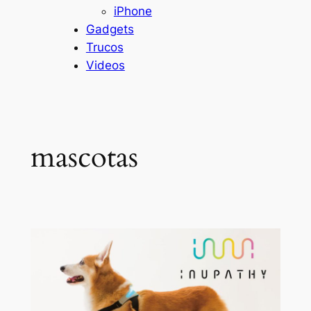
iPhone
Gadgets
Trucos
Videos
mascotas