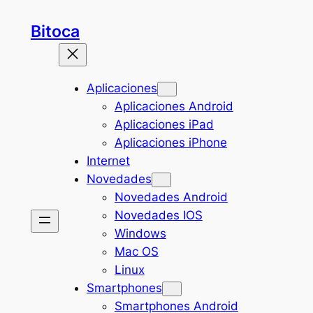
Saltar
Bitoca
al
contenido
Aplicaciones
Aplicaciones Android
Aplicaciones iPad
Aplicaciones iPhone
Internet
Novedades
Novedades Android
Novedades IOS
Windows
Mac OS
Linux
Smartphones
Smartphones Android