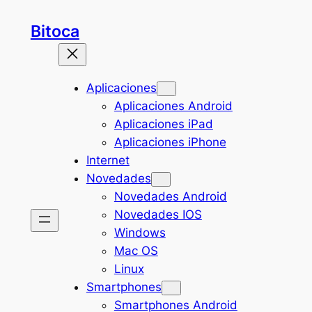
Saltar
Bitoca
al
contenido
Aplicaciones
Aplicaciones Android
Aplicaciones iPad
Aplicaciones iPhone
Internet
Novedades
Novedades Android
Novedades IOS
Windows
Mac OS
Linux
Smartphones
Smartphones Android