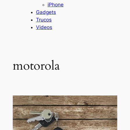
iPhone
Gadgets
Trucos
Videos
motorola