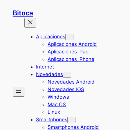
Saltar
Bitoca
al
contenido
Aplicaciones
Aplicaciones Android
Aplicaciones iPad
Aplicaciones iPhone
Internet
Novedades
Novedades Android
Novedades IOS
Windows
Mac OS
Linux
Smartphones
Smartphones Android