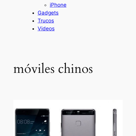
iPhone
Gadgets
Trucos
Videos
móviles chinos