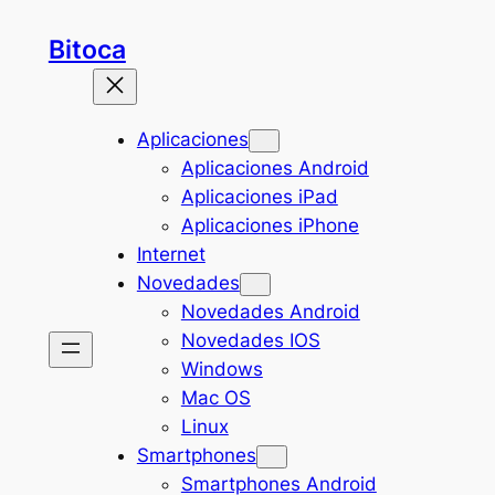
Saltar
Bitoca
al
contenido
Aplicaciones
Aplicaciones Android
Aplicaciones iPad
Aplicaciones iPhone
Internet
Novedades
Novedades Android
Novedades IOS
Windows
Mac OS
Linux
Smartphones
Smartphones Android