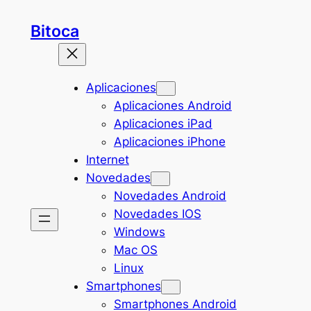
Saltar
Bitoca
al
contenido
Aplicaciones
Aplicaciones Android
Aplicaciones iPad
Aplicaciones iPhone
Internet
Novedades
Novedades Android
Novedades IOS
Windows
Mac OS
Linux
Smartphones
Smartphones Android