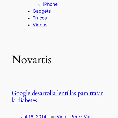
iPhone
Gadgets
Trucos
Videos
Novartis
Google desarrolla lentillas para tratar
la diabetes
Jul 16, 2014
—
Victor Perez Vas
por