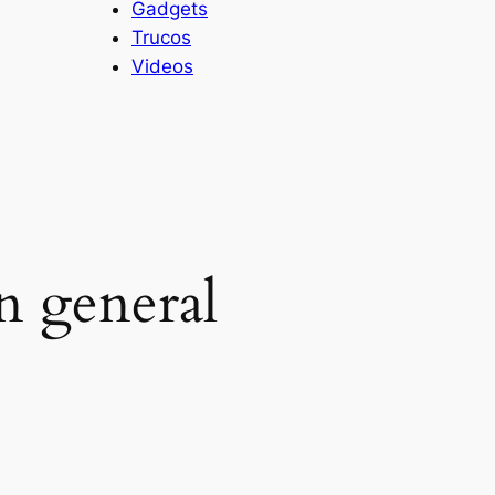
Gadgets
Trucos
Videos
n general