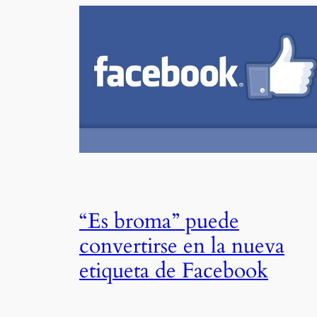
“Es broma” puede
convertirse en la nueva
etiqueta de Facebook