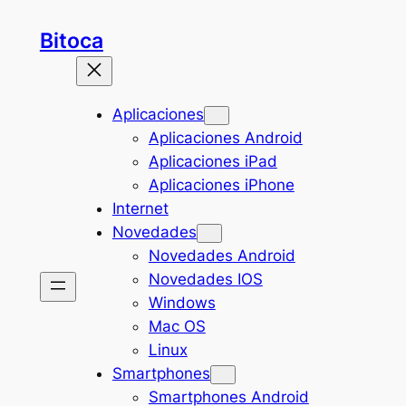
Saltar
Bitoca
al
contenido
Aplicaciones
Aplicaciones Android
Aplicaciones iPad
Aplicaciones iPhone
Internet
Novedades
Novedades Android
Novedades IOS
Windows
Mac OS
Linux
Smartphones
Smartphones Android