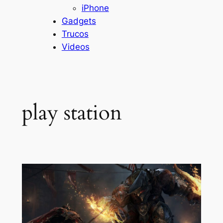
iPhone
Gadgets
Trucos
Videos
play station