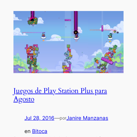
Juegos de Play Station Plus para
Agosto
Jul 28, 2016
—
Janire Manzanas
por
en
Bitoca