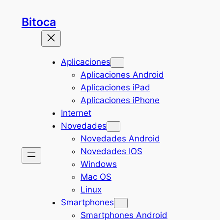
Saltar
Bitoca
al
contenido
Aplicaciones
Aplicaciones Android
Aplicaciones iPad
Aplicaciones iPhone
Internet
Novedades
Novedades Android
Novedades IOS
Windows
Mac OS
Linux
Smartphones
Smartphones Android