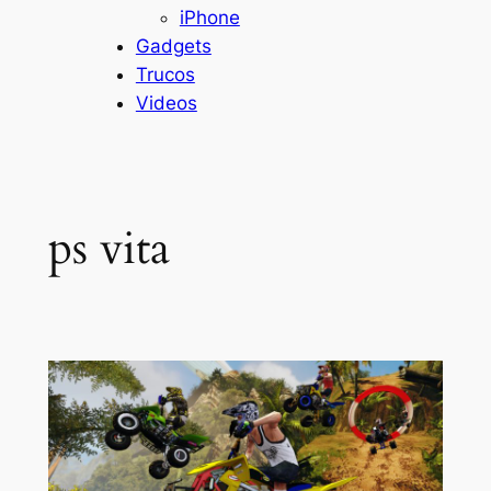
iPhone
Gadgets
Trucos
Videos
ps vita