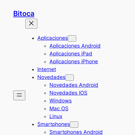
Saltar
Bitoca
al
contenido
Aplicaciones
Aplicaciones Android
Aplicaciones iPad
Aplicaciones iPhone
Internet
Novedades
Novedades Android
Novedades IOS
Windows
Mac OS
Linux
Smartphones
Smartphones Android