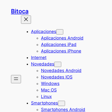
Saltar
Bitoca
al
contenido
Aplicaciones
Aplicaciones Android
Aplicaciones iPad
Aplicaciones iPhone
Internet
Novedades
Novedades Android
Novedades IOS
Windows
Mac OS
Linux
Smartphones
Smartphones Android