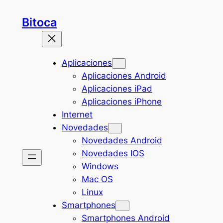
Saltar
Bitoca
al
contenido
Aplicaciones
Aplicaciones Android
Aplicaciones iPad
Aplicaciones iPhone
Internet
Novedades
Novedades Android
Novedades IOS
Windows
Mac OS
Linux
Smartphones
Smartphones Android