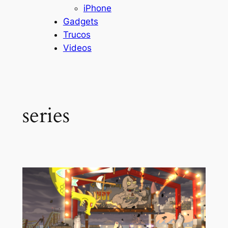
iPhone
Gadgets
Trucos
Videos
series