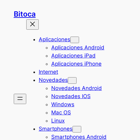
Saltar
Bitoca
al
contenido
Aplicaciones
Aplicaciones Android
Aplicaciones iPad
Aplicaciones iPhone
Internet
Novedades
Novedades Android
Novedades IOS
Windows
Mac OS
Linux
Smartphones
Smartphones Android