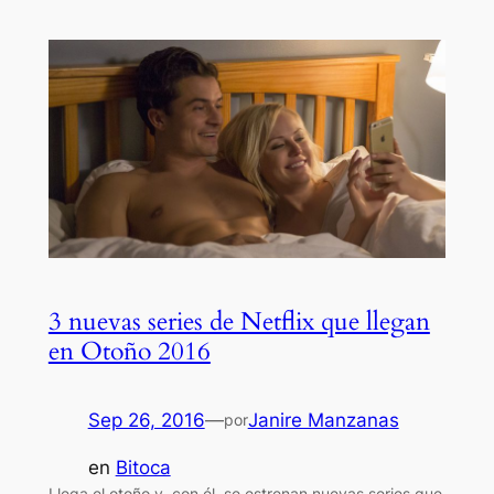
3 nuevas series de Netflix que llegan
en Otoño 2016
Sep 26, 2016
—
Janire Manzanas
por
en
Bitoca
Llega el otoño y, con él, se estrenan nuevas series que