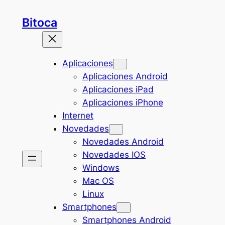
Saltar
Bitoca
al
contenido
Aplicaciones
Aplicaciones Android
Aplicaciones iPad
Aplicaciones iPhone
Internet
Novedades
Novedades Android
Novedades IOS
Windows
Mac OS
Linux
Smartphones
Smartphones Android