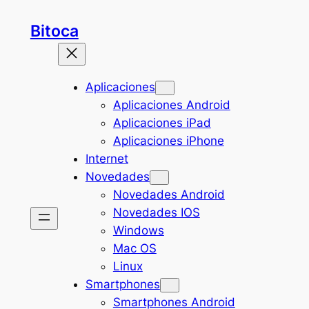
Saltar
Bitoca
al
contenido
Aplicaciones
Aplicaciones Android
Aplicaciones iPad
Aplicaciones iPhone
Internet
Novedades
Novedades Android
Novedades IOS
Windows
Mac OS
Linux
Smartphones
Smartphones Android