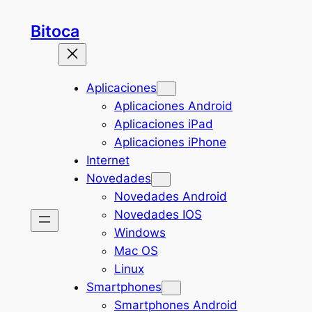
Saltar
Bitoca
al
contenido
Aplicaciones
Aplicaciones Android
Aplicaciones iPad
Aplicaciones iPhone
Internet
Novedades
Novedades Android
Novedades IOS
Windows
Mac OS
Linux
Smartphones
Smartphones Android