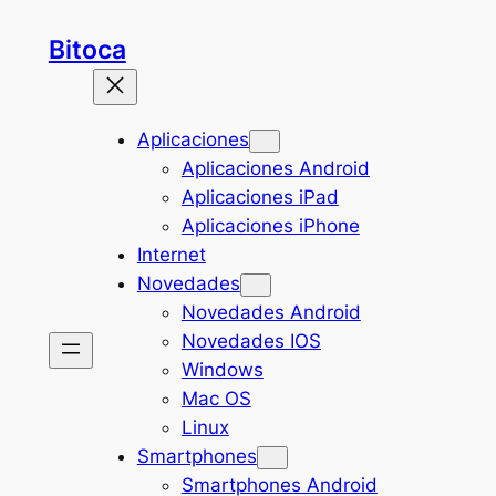
Saltar
Bitoca
al
contenido
Aplicaciones
Aplicaciones Android
Aplicaciones iPad
Aplicaciones iPhone
Internet
Novedades
Novedades Android
Novedades IOS
Windows
Mac OS
Linux
Smartphones
Smartphones Android