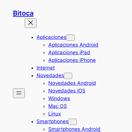
Saltar
Bitoca
al
contenido
Aplicaciones
Aplicaciones Android
Aplicaciones iPad
Aplicaciones iPhone
Internet
Novedades
Novedades Android
Novedades IOS
Windows
Mac OS
Linux
Smartphones
Smartphones Android