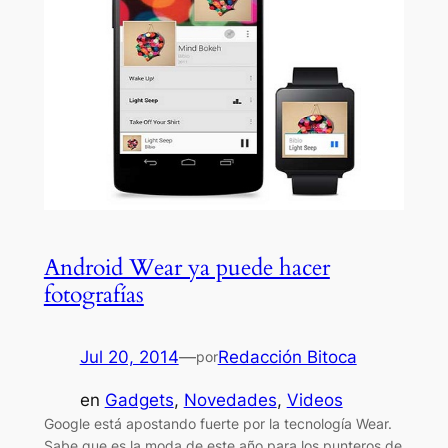
Android Wear ya puede hacer
fotografías
Jul 20, 2014
—
Redacción Bitoca
por
en
Gadgets
, 
Novedades
, 
Videos
Google está apostando fuerte por la tecnología Wear.
Sabe que es la moda de este año para los punteros de