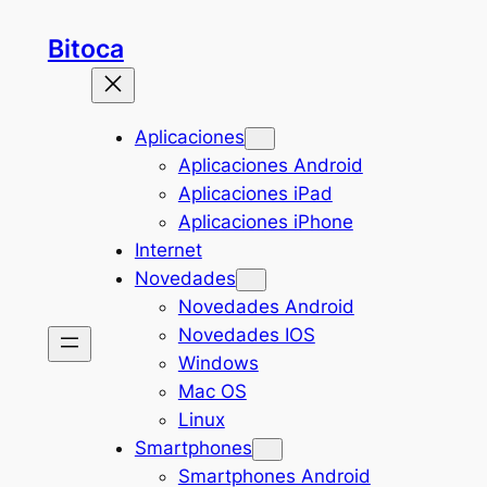
Saltar
Bitoca
al
contenido
Aplicaciones
Aplicaciones Android
Aplicaciones iPad
Aplicaciones iPhone
Internet
Novedades
Novedades Android
Novedades IOS
Windows
Mac OS
Linux
Smartphones
Smartphones Android