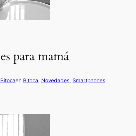
les para mamá
Bitoca
en
Bitoca
, 
Novedades
, 
Smartphones