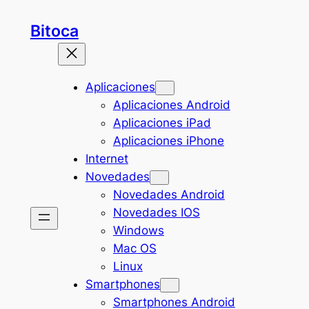
Saltar
Bitoca
al
contenido
Aplicaciones
Aplicaciones Android
Aplicaciones iPad
Aplicaciones iPhone
Internet
Novedades
Novedades Android
Novedades IOS
Windows
Mac OS
Linux
Smartphones
Smartphones Android