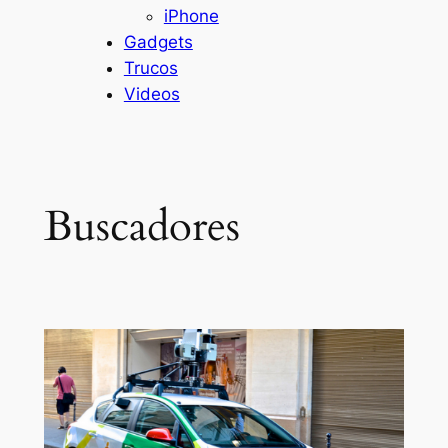
iPhone
Gadgets
Trucos
Videos
Buscadores