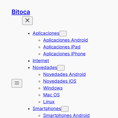
Saltar
Bitoca
al
contenido
Aplicaciones
Aplicaciones Android
Aplicaciones iPad
Aplicaciones iPhone
Internet
Novedades
Novedades Android
Novedades IOS
Windows
Mac OS
Linux
Smartphones
Smartphones Android