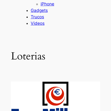
iPhone
Gadgets
Trucos
Videos
Loterias