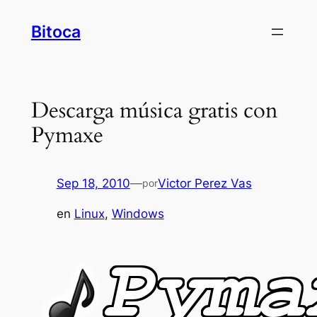
Saltar
Bitoca
al
contenido
Descarga música gratis con
Pymaxe
Sep 18, 2010
—
Victor Perez Vas
por
en
Linux
, 
Windows