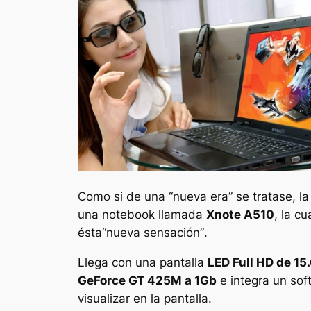
Como si de una
“nueva era”
se tratase, l
una
notebook
llamada
Xnote A510
, la c
ésta
“nueva sensación”
.
Llega con una pantalla
LED Full HD de 15
GeForce GT 425M a 1Gb
e integra un so
visualizar en la pantalla.