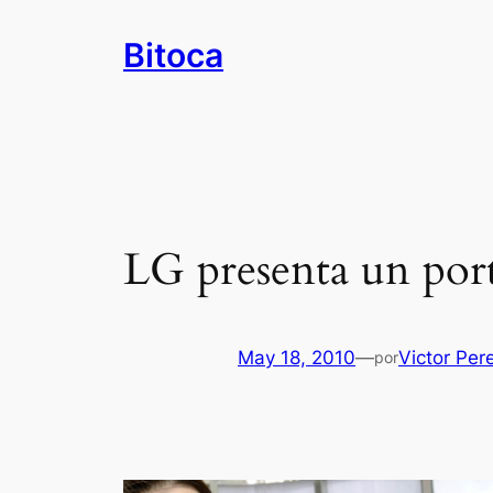
Saltar
Bitoca
al
contenido
LG presenta un port
May 18, 2010
—
Victor Per
por