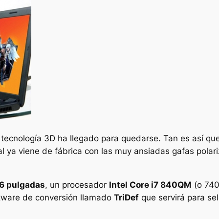
a tecnología 3D ha llegado para quedarse. Tan es así qu
ual ya viene de fábrica con las muy ansiadas gafas polar
.6 pulgadas
, un procesador
Intel Core i7 840QM
(o 74
ftware de conversión llamado
TriDef
que servirá para se