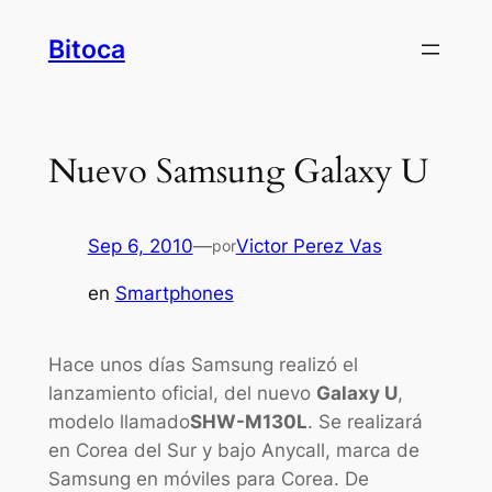
Saltar
Bitoca
al
contenido
Nuevo Samsung Galaxy U
Sep 6, 2010
—
Victor Perez Vas
por
en
Smartphones
Hace unos días Samsung realizó el
lanzamiento oficial, del nuevo
Galaxy U
,
modelo llamado
SHW-M130L
. Se realizará
en Corea del Sur y bajo Anycall, marca de
Samsung en móviles para Corea. De