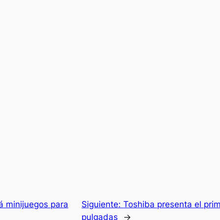
á minijuegos para
Siguiente:
Toshiba presenta el pr
pulgadas
→