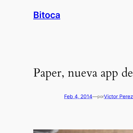
Saltar
Bitoca
al
contenido
Paper, nueva app d
Feb 4, 2014
—
Victor Pere
por