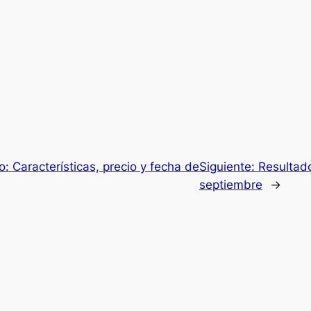
o: Características, precio y fecha de
Siguiente:
Resultad
septiembre
→