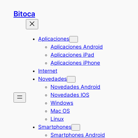
Saltar
Bitoca
al
contenido
Aplicaciones
Aplicaciones Android
Aplicaciones iPad
Aplicaciones iPhone
Internet
Novedades
Novedades Android
Novedades IOS
Windows
Mac OS
Linux
Smartphones
Smartphones Android