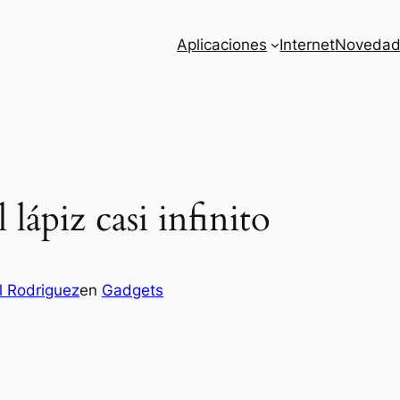
Aplicaciones
Internet
Novedad
 lápiz casi infinito
l Rodriguez
en
Gadgets