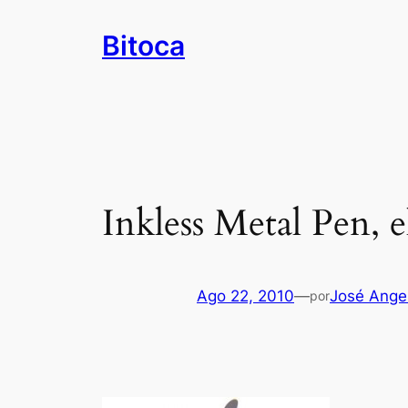
Saltar
Bitoca
al
contenido
Inkless Metal Pen, el
Ago 22, 2010
—
José Ange
por