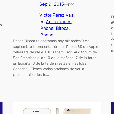
Sep 9, 2015
—
por
Victor Perez Vas
E
en
Aplicaciones
i
te
iPhone
, 
Bitoca
, 
q
t
iPhone
c
Desde Bitoca te contamos hoy miércoles 9 de
f
septiembre la presentación del iPhone 6S de Apple
m
celebrará desde el Bill Graham Civic Auditorium de
San Francisco a las 10 de la mañana, 7 de la tarde
en España (6 de la tarde si estás en las Islas
Canarias). Tienes varias opciones de ver la
presentación desde…