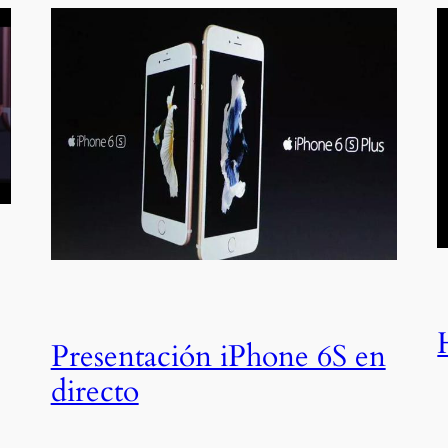
Presentación iPhone 6S en
directo