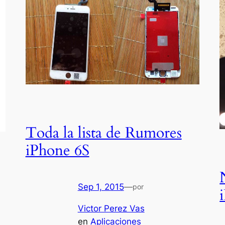
Toda la lista de Rumores
iPhone 6S
Sep 1, 2015
—
por
Victor Perez Vas
en
Aplicaciones