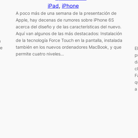
iPad
, 
iPhone
A poco más de una semana de la presentación de
Apple, hay decenas de rumores sobre iPhone 6S
acerca del diseño y de las características del nuevo.
Aquí van algunos de las más destacados: Instalación
de la tecnología Force Touch en la pantalla, instalada
n
también en los nuevos ordenadores MacBook, y que
te
E
permite cuatro niveles…
p
d
c
F
q
a