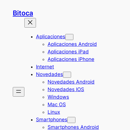
Saltar
Bitoca
al
contenido
Aplicaciones
Aplicaciones Android
Aplicaciones iPad
Aplicaciones iPhone
Internet
Novedades
Novedades Android
Novedades IOS
Windows
Mac OS
Linux
Smartphones
Smartphones Android