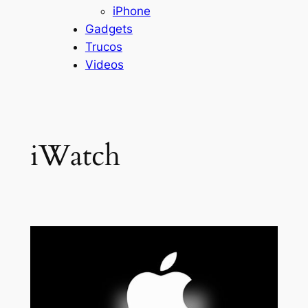
iPhone
Gadgets
Trucos
Videos
iWatch