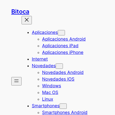
Saltar
Bitoca
al
contenido
Aplicaciones
Aplicaciones Android
Aplicaciones iPad
Aplicaciones iPhone
Internet
Novedades
Novedades Android
Novedades IOS
Windows
Mac OS
Linux
Smartphones
Smartphones Android