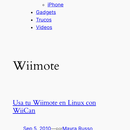
iPhone
Gadgets
Trucos
Videos
Wiimote
Usa tu Wiimote en Linux con
WiiCan
Sep 5, 2010
—
Mayra Russo
por