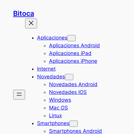
Saltar
Bitoca
al
contenido
Aplicaciones
Aplicaciones Android
Aplicaciones iPad
Aplicaciones iPhone
Internet
Novedades
Novedades Android
Novedades IOS
Windows
Mac OS
Linux
Smartphones
Smartphones Android