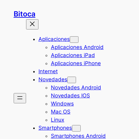
Saltar
Bitoca
al
contenido
Aplicaciones
Aplicaciones Android
Aplicaciones iPad
Aplicaciones iPhone
Internet
Novedades
Novedades Android
Novedades IOS
Windows
Mac OS
Linux
Smartphones
Smartphones Android