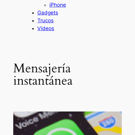
iPhone
Gadgets
Trucos
Videos
Mensajería
instantánea